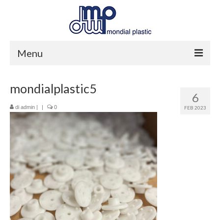
Menu
Home
mondialplastic5
6
Azienda
di
admin
|
|
0
FEB 2023
Produzione
Servizi
Contatti