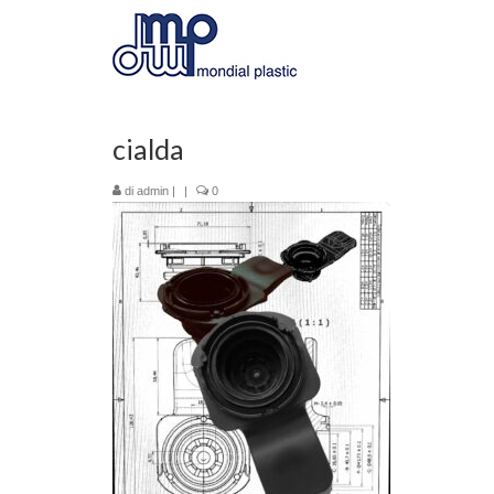
cialda
di
admin
|
|
0