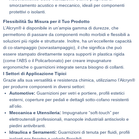
smorzamento acustico e meccanico, ideali per componenti
protettivi o isolanti.
Flessibilità Su Misura per il Tuo Prodotto
L’Alcryn® è disponibile in un’ampia gamma di durezze, che
permettono di passare da componenti molto morbidi e flessibili a
soluzioni più rigide e strutturate. Inoltre, ha un’eccellente capacità
di co-stampaggio (sovrastampaggio), il che significa che può
essere stampato direttamente sopra supporti in plastica rigida
(come l’ABS o il Policarbonato) per creare impugnature
ergonomiche o guarnizioni integrate senza bisogno di collanti.
I Settori di Applicazione Tipici
Grazie alla sua versatilità e resistenza chimica, utilizziamo l’Alcryn®
per produrre componenti in diversi settori:
Automotive:
Guarnizioni per vetri e portiere, profili estetici
esterni, coperture per pedali e dettagli sotto-cofano resistenti
all’olio.
Meccanica e Utensileria:
Impugnature “soft-touch” per
elettroutensili professionali, manopole industriali antiscivolo e
piedini antivibranti.
Idraulica e Serramenti:
Guarnizioni di tenuta per fluidi, profili
isolanti per finestre e valvole flessibili.