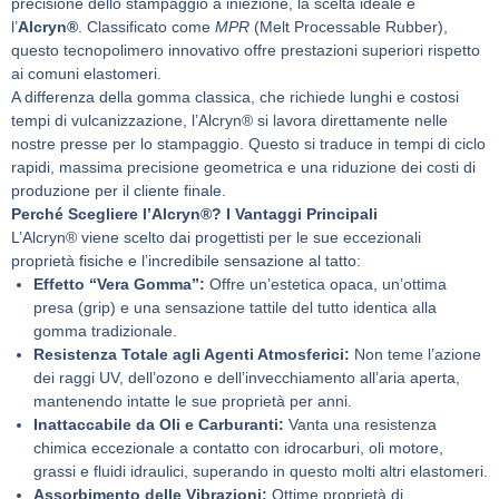
precisione dello stampaggio a iniezione, la scelta ideale è
l’
Alcryn®
. Classificato come
MPR
(Melt Processable Rubber),
questo tecnopolimero innovativo offre prestazioni superiori rispetto
ai comuni elastomeri.
A differenza della gomma classica, che richiede lunghi e costosi
tempi di vulcanizzazione, l’Alcryn® si lavora direttamente nelle
nostre presse per lo stampaggio. Questo si traduce in tempi di ciclo
rapidi, massima precisione geometrica e una riduzione dei costi di
produzione per il cliente finale.
Perché Scegliere l’Alcryn®? I Vantaggi Principali
L’Alcryn® viene scelto dai progettisti per le sue eccezionali
proprietà fisiche e l’incredibile sensazione al tatto:
Effetto “Vera Gomma”:
Offre un’estetica opaca, un’ottima
presa (grip) e una sensazione tattile del tutto identica alla
gomma tradizionale.
Resistenza Totale agli Agenti Atmosferici:
Non teme l’azione
dei raggi UV, dell’ozono e dell’invecchiamento all’aria aperta,
mantenendo intatte le sue proprietà per anni.
Inattaccabile da Oli e Carburanti:
Vanta una resistenza
chimica eccezionale a contatto con idrocarburi, oli motore,
grassi e fluidi idraulici, superando in questo molti altri elastomeri.
Assorbimento delle Vibrazioni:
Ottime proprietà di