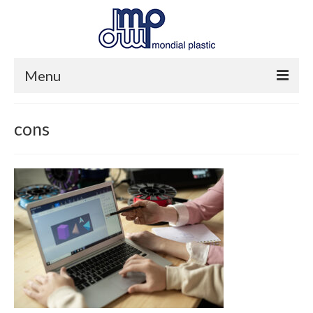
Menu
Home
cons
Azienda
Produzione
Servizi
Contatti